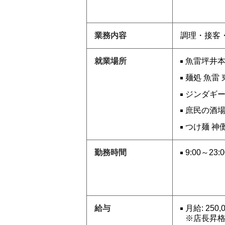
業務内容
調理・接客
就業場所
魚雷坪井本
麺処 魚雷 
ジンダギー
庶民の酒場 
つけ麺 神儺
勤務時間
9:00～23
給与
月給: 250
※店長昇格で